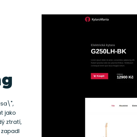
ng
sa\",
t jako
ý ztratí,
 zapadl