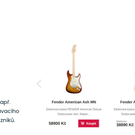
apř.
uvacího
zníků.