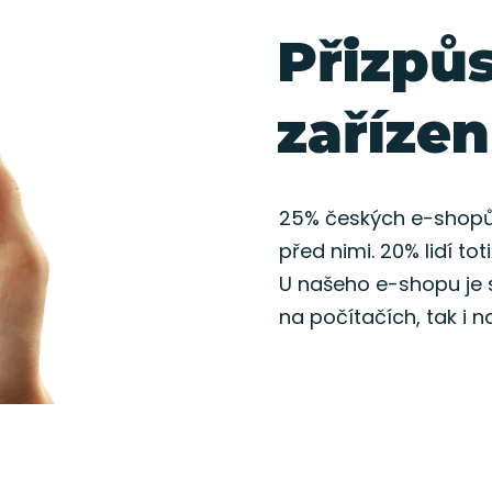
Přizpů
zaříze
25% českých e-shopů 
před nimi. 20% lidí to
U našeho e-shopu je 
na počítačích, tak i 