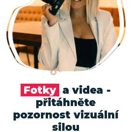
Fotky
a videa -
přitáhněte
pozornost vizuální
silou