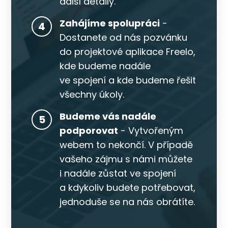
další detaily.
Zahájíme spolupráci
-
4
Dostanete od nás pozvánku
do projektové aplikace Freelo,
kde budeme nadále
ve spojení a kde budeme řešit
všechny úkoly.
Budeme vás nadále
5
podporovat
- Vytvořeným
webem to nekončí. V případě
vašeho zájmu s námi můžete
i nadále zůstat ve spojení
a kdykoliv budete potřebovat,
jednoduše se na nás obrátíte.