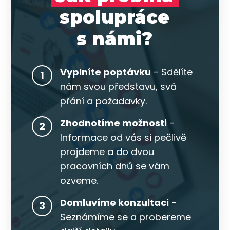
spolupráce
s námi?
Vyplníte poptávku
- Sdělíte
1
nám svou představu, svá
přání a požadavky.
Zhodnotíme možnosti
-
2
Informace od vás si pečlivě
projdeme a do dvou
pracovních dnů se vám
ozveme.
Domluvíme konzultaci
-
3
Seznámíme se a probereme