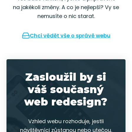
na jakékoli změny. A co je nejlepší? Vy se
nemusíte o nic starat.
Chci vědět vše o správě webu
Zasloužil by si
váš současný
web redesign?
Vzhled webu rozhoduje, jestli
návštěvníci zůstanou nebo utečou.