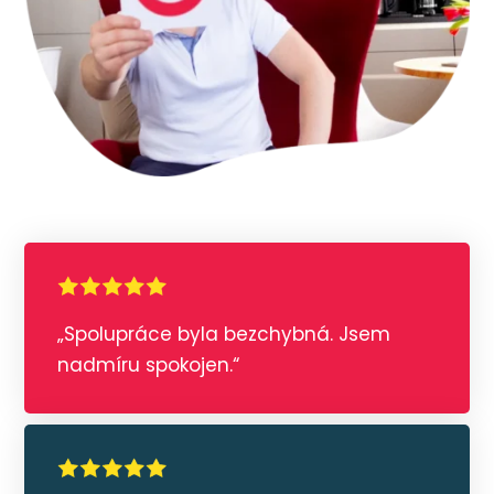
„Spolupráce byla bezchybná. Jsem
nadmíru spokojen.“