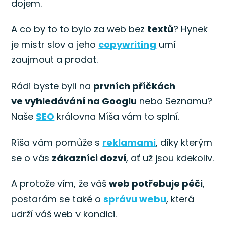
dojem.
A co by to to bylo za web bez
textů
? Hynek
je mistr slov a jeho
copywriting
umí
zaujmout a prodat.
Rádi byste byli na
prvních příčkách
ve vyhledávání na Googlu
nebo Seznamu?
Naše
SEO
královna Míša vám to splní.
Ríša vám pomůže s
reklamami
, díky kterým
se o vás
zákazníci dozví
, ať už jsou kdekoliv.
A protože vím, že váš
web potřebuje péči
,
postarám se také o
správu webu
, která
udrží váš web v kondici.