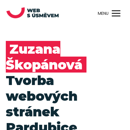
MENU
Zuzana
Škopánová
Tvorba
webových
stránek
Pardubice