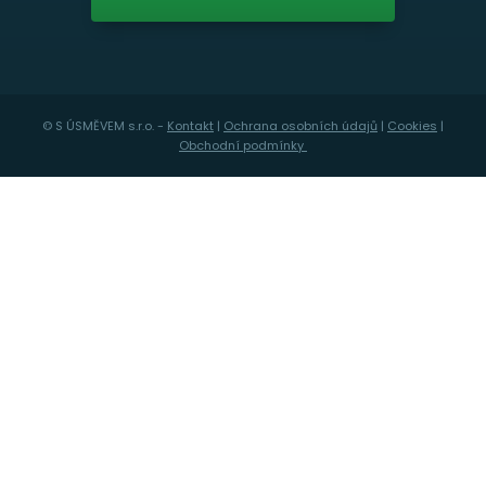
© S ÚSMĚVEM s.r.o. -
Kontakt
|
Ochrana osobních údajů
|
Cookies
|
Obchodní podmínky