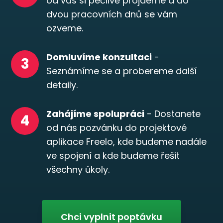
od vás si pečlivě projdeme a do
dvou pracovních dnů se vám
ozveme.
Domluvíme konzultaci
-
3
Seznámíme se a probereme další
detaily.
Zahájíme spolupráci
- Dostanete
4
od nás pozvánku do projektové
aplikace Freelo, kde budeme nadále
ve spojení a kde budeme řešit
všechny úkoly.
Chci vyplnit poptávku