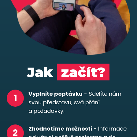
Jak
začít?
Vyplníte poptávku
- Sdělíte nám
1
svou představu, svá přání
a požadavky.
Zhodnotíme možnosti
- Informace
2