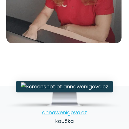
annawenigova.cz
koučka