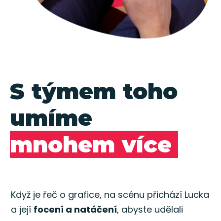
S týmem toho
umíme
mnohem více
Když je řeč o grafice, na scénu přichází Lucka
a její
focení a natáčení
, abyste udělali