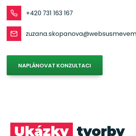
+420 731 163 167
zuzana.skopanova@websusmevem
NAPLÁNOVAT KONZULTACI
Ukázky
tvorby