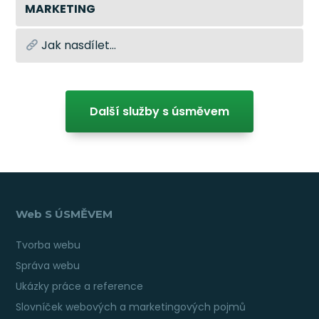
MARKETING
Jak nasdílet…
Další služby s úsměvem
Web S ÚSMĚVEM
Tvorba webu
Správa webu
Ukázky práce a reference
Slovníček webových a marketingových pojmů