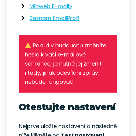
Mioweb E-maily
Seznam EmailProfi
Pokud v budoucnu změníte
heslo k vaší e-mailové
schránce, je nutné jej změnit
i tady, jinak odesílání zpráv
nebude fungovat!
Otestujte nastavení
Nejprve uložte nastavení a následně
níže klikněte na
Test nastavení