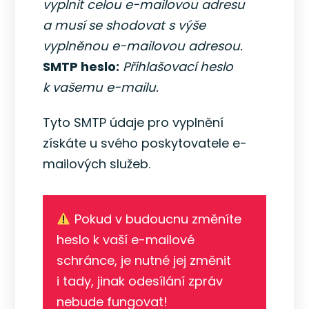
vyplnit celou e-mailovou adresu
a musí se shodovat s výše
vyplněnou e-mailovou adresou.
SMTP heslo:
Přihlašovací heslo
k vašemu e-mailu.
Tyto SMTP údaje pro vyplnění
získáte u svého poskytovatele e-
mailových služeb.
Pokud v budoucnu změníte
heslo k vaší e-mailové
schránce, je nutné jej změnit
i tady, jinak odesílání zpráv
nebude fungovat!