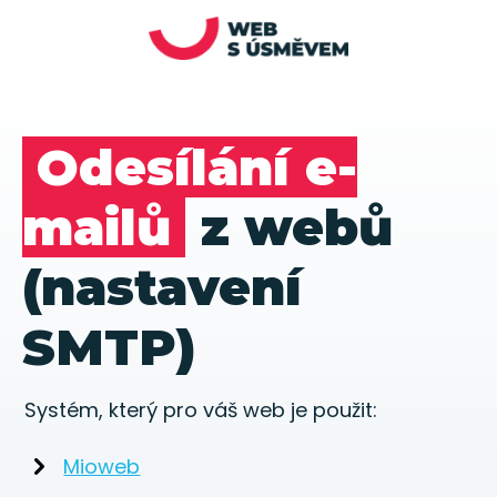
Odesílání e-
mailů
z webů
(nastavení
SMTP)
Systém, který pro váš web je použit:
Mioweb