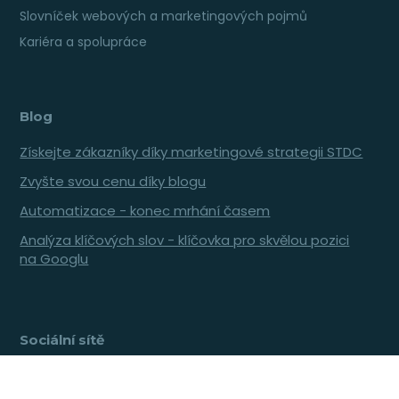
Slovníček webových a marketingových pojmů
Kariéra a spolupráce
Blog
Získejte zákazníky díky marketingové strategii STDC
Zvyšte svou cenu díky blogu
Automatizace - konec mrhání časem
Analýza klíčových slov - klíčovka pro skvělou pozici
na Googlu
Sociální sítě