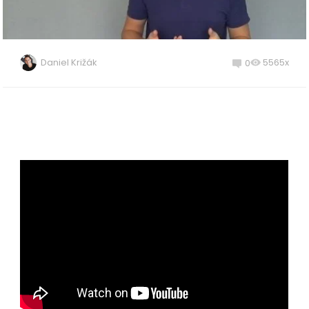
Daniel Križák
5565x
0