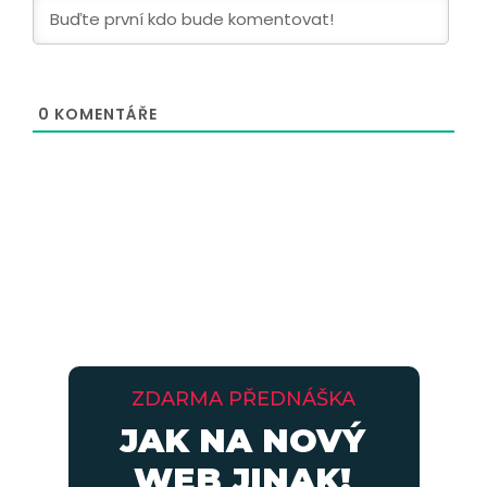
0
KOMENTÁŘE
ZDARMA PŘEDNÁŠKA
JAK NA NOVÝ
WEB JINAK!