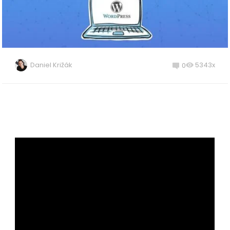
Daniel Križák
5343x
0